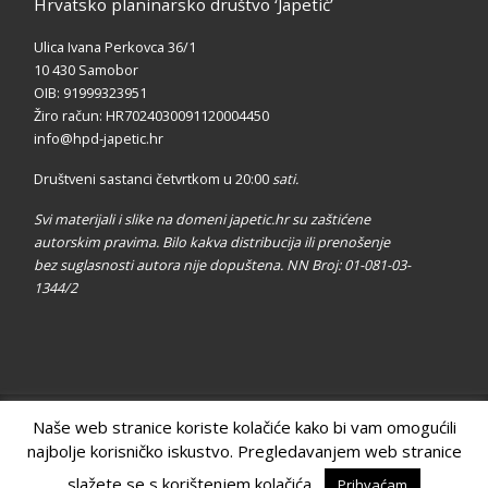
Hrvatsko planinarsko društvo ‘Japetić’
Ulica Ivana Perkovca 36/1
10 430 Samobor
OIB: 91999323951
Žiro račun: HR7024030091120004450
info@hpd-japetic.hr
Društveni sastanci četvrtkom u 20:00
sati.
Svi materijali i slike na domeni japetic.hr su zaštićene
autorskim pravima. Bilo kakva distribucija ili prenošenje
bez suglasnosti autora nije dopuštena. NN Broj: 01-081-03-
1344/2
Naše web stranice koriste kolačiće kako bi vam omogućili
© 2026
HPD Japetić
– All rights reserved
najbolje korisničko iskustvo. Pregledavanjem web stranice
Powered by
WP
– Designed with the
Customizr theme
slažete se s korištenjem kolačića.
Prihvaćam