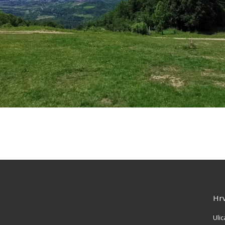
Hrv
Ulic