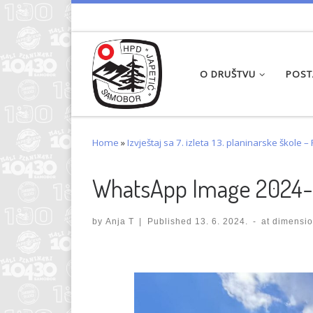
Skip to content
O DRUŠTVU
POST
Home
»
Izvještaj sa 7. izleta 13. planinarske škole –
WhatsApp Image 2024-06
by
Anja T
|
Published
13. 6. 2024.
-
at dimensi
Images navigation