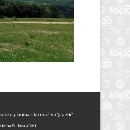
atsko planinarsko društvo ‘Japetić’
a Ivana Perkovca 36/1