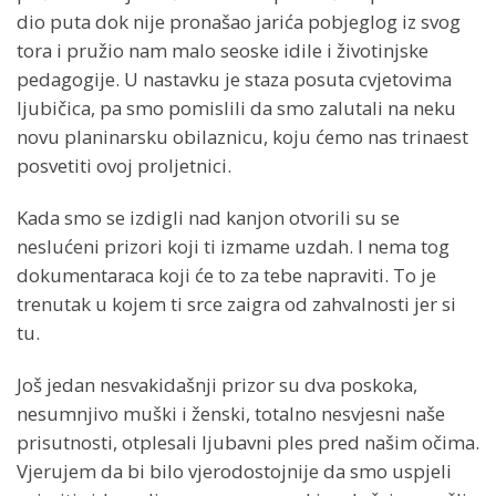
dio puta dok nije pronašao jarića pobjeglog iz svog
tora i pružio nam malo seoske idile i životinjske
pedagogije.
U nastavku je staza posuta cvjetovima
ljubičica, pa smo pomislili da smo zalutali na neku
novu planinarsku obilaznicu, koju ćemo nas trinaest
posvetiti ovoj proljetnici.
Kada smo se izdigli nad kanjon otvorili su se
neslućeni prizori koji ti izmame uzdah.
I nema tog
dokumentaraca koji će to za tebe napraviti.
To je
trenutak u kojem ti srce zaigra od zahvalnosti jer si
tu.
Još jedan nesvakidašnji prizor su dva poskoka,
nesumnjivo muški i ženski, totalno nesvjesni naše
prisutnosti, otplesali ljubavni ples pred našim očima.
Vjerujem da bi bilo vjerodostojnije da smo uspjeli