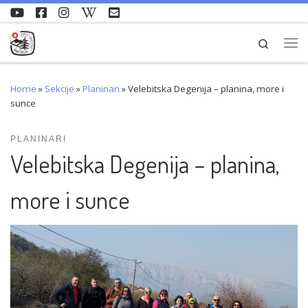
Skip to content
Search
Me
Home
»
Sekcije
»
Planinari
»
Velebitska Degenija – planina, more i
sunce
PLANINARI
Velebitska Degenija – planina,
more i sunce