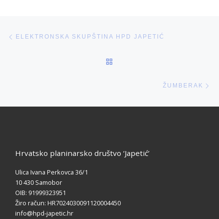
Post navigation
Previous post
ELEKTRONSKA SKUPŠTINA HPD JAPETIĆ
BACK TO POST LIST
Ne
ŽUMBERAK
Hrvatsko planinarsko društvo ‘Japetić’
Ulica Ivana Perkovca 36/1
10 430 Samobor
OIB: 91999323951
Žiro račun: HR7024030091120004450
info@hpd-japetic.hr