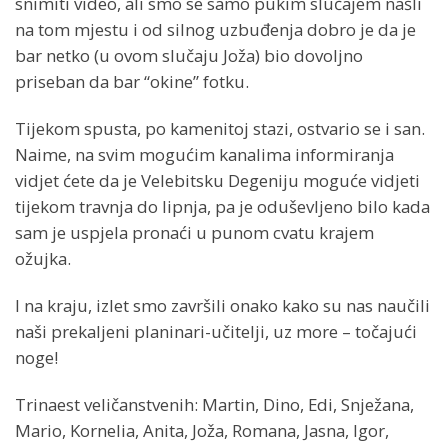
snimiti video, ali smo se samo pukim slučajem našli
na tom mjestu i od silnog uzbuđenja dobro je da je
bar netko (u ovom slučaju Joža) bio dovoljno
priseban da bar “okine” fotku.
Tijekom spusta, po kamenitoj stazi, ostvario se i san.
Naime, na svim mogućim kanalima informiranja
vidjet ćete da je Velebitsku Degeniju moguće vidjeti
tijekom travnja do lipnja, pa je oduševljeno bilo kada
sam je uspjela pronaći u punom cvatu krajem
ožujka.
I na kraju, izlet smo završili onako kako su nas naučili
naši prekaljeni planinari-učitelji, uz more – točajući
noge!
Trinaest veličanstvenih: Martin, Dino, Edi, Snježana,
Mario, Kornelia, Anita, Joža, Romana, Jasna, Igor,