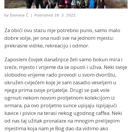
by
Daniela Č
|
Published
28. 3. 2022.
Za obići ovu stazu nije potrebno puno, samo malo
dobre volje, jer ona nudi sve na jednom mjestu:
prekrasne vidike, rekreaciju i odmor.
Zaposleni čovjek današnjice želi samo bokun mira i
sreće, mjesto i vrijeme da se opusti i uživa.
Neki svoje
slobodno vrijeme rado provodi u svom dvorištu,
okružen cvijećem koje je sam zasadio veseljem u
njega prima svoje prijatelje.
Drugi se pak vole
ogrnuti nekom novom proljetnom kolekcijom iz
ormara, pa ovo proljetno sunce upijaju ispijajući
kavice i pivice na terasi nekog ugodnog caffea.
Neki
od nas taj užitak pronalaze na mnogim prelijepim
mjestima koja nam je Bog dao da vidimo ako