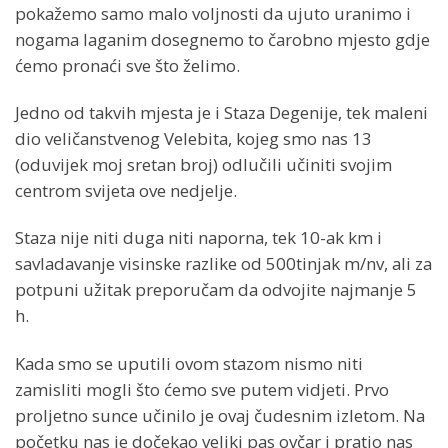
pokažemo samo malo voljnosti da ujuto uranimo i
nogama laganim dosegnemo to čarobno mjesto gdje
ćemo pronaći sve što želimo.
Jedno od takvih mjesta je i Staza Degenije, tek maleni
dio veličanstvenog Velebita, kojeg smo nas 13
(oduvijek moj sretan broj) odlučili učiniti svojim
centrom svijeta ove nedjelje.
Staza nije niti duga niti naporna, tek 10-ak km i
savladavanje visinske razlike od 500tinjak m/nv, ali za
potpuni užitak preporučam da odvojite najmanje 5
h.
Kada smo se uputili ovom stazom nismo niti
zamisliti mogli što ćemo sve putem vidjeti.
Prvo
proljetno sunce učinilo je ovaj čudesnim izletom.
Na
početku nas je dočekao veliki pas ovčar i pratio nas