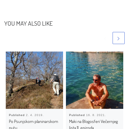
Published
2. 4. 2019.
Published
16. 8. 2021.
Po Psunjskom planinarskom
Maki na Blogosferi Večernjeg
putu
lista 11. epizoda
Post navigation
Previous post