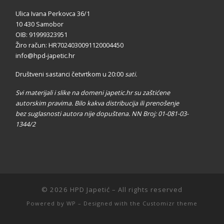
autorskim pravima. Bilo kakva distribucija ili prenošenje
bez suglasnosti autora nije dopuštena. NN Broj: 01-081-03-
1344/2
© 2026
HPD Japetić
– All rights reserved
Powered by
WP
– Designed with the
Customizr theme