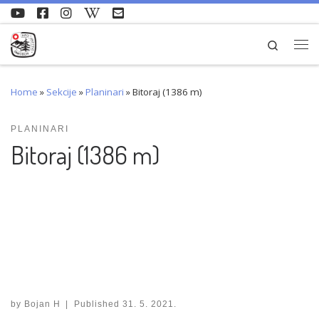
Skip to content
Search
Me
Home
»
Sekcije
»
Planinari
»
Bitoraj (1386 m)
PLANINARI
Bitoraj (1386 m)
by
Bojan H
|
Published
31. 5. 2021.