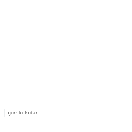
gorski kotar
YOU MAY ALSO LIKE